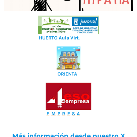
HUERTO Aula Virt.
ORIENTA
E
M
P
R
E
S
A
Más información desde nuestro X