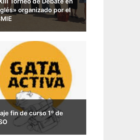
XIII Torneo de Debate en
nglés» organizado por el
SMIE
aje fin de curso 1º de
SO