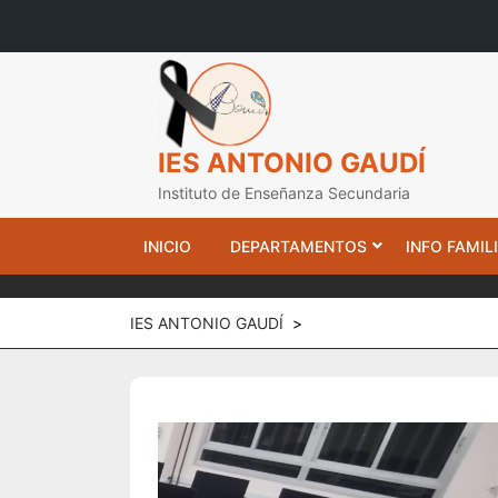
Skip
to
content
IES ANTONIO GAUDÍ
Instituto de Enseñanza Secundaria
INICIO
DEPARTAMENTOS
INFO FAMIL
IES ANTONIO GAUDÍ
>