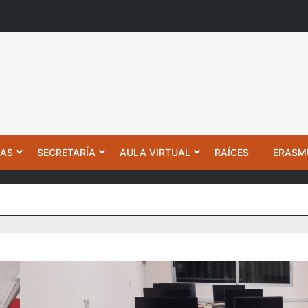
IAS
SECRETARÍA
AULA VIRTUAL
RAÍCES
ERASM