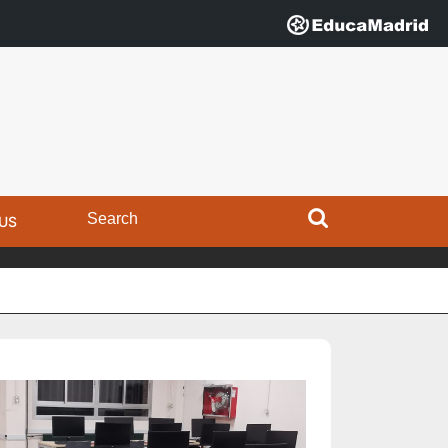
Search
US
for: