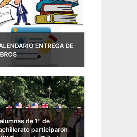
ALENDARIO ENTREGA DE
IBROS
 alumnas de 1º de
achillerato participaron